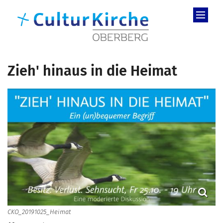
Zum Inhalt springen
Zieh' hinaus in die Heimat
CKO_20191025_Heimat