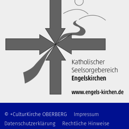
© +CulturKirche OBERBERG
Impressum
Datenschutzerklärung
Rechtliche Hinweise