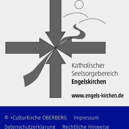
© +CulturKirche OBERBERG
Impressum
Datenschutzerklärung
Rechtliche Hinweise