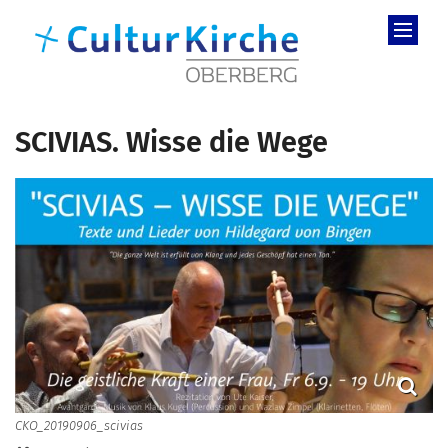
Zum Inhalt springen
SCIVIAS. Wisse die Wege
CKO_20190906_scivias