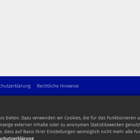
chutzerklärung
Rechtliche Hinweise
 bieten. Dazu verwenden wir Cookies, die für das Funktionieren u
zeige externer Inhalte oder zu anonymen Statistikzwecken genutzt
e, dass auf Basis Ihrer Einstellungen womöglich nicht mehr alle Fu
schutzerklärung
.