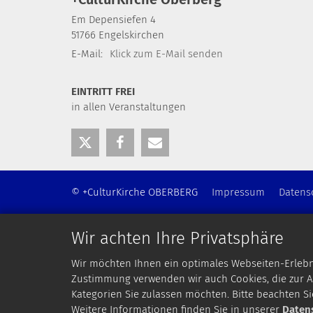
Em Depensiefen 4
51766
Engelskirchen
E-Mail:
Klick zum E-Mail senden
EINTRITT FREI
in allen Veranstaltungen
© +CulturKirche OBERBERG
Impressum
Datens
Wir achten Ihre Privatsphäre
Wir möchten Ihnen ein optimales Webseiten-Erlebnis
Zustimmung verwenden wir auch Cookies, die zur An
Kategorien Sie zulassen möchten. Bitte beachten Si
Weitere Informationen finden Sie in unserer
Daten