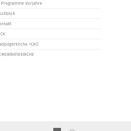
Programme Vorjahre
ückblick
ontakt
ICK
adpilgerkirche +CKO
EMOKRATIEKIRCHE