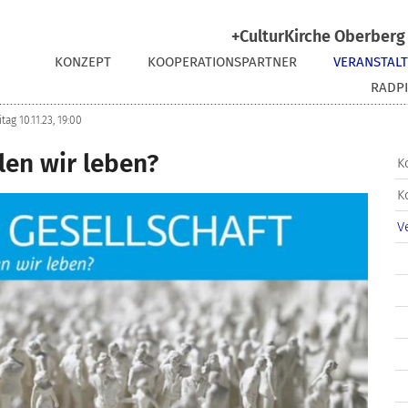
+CulturKirche Oberberg 
KONZEPT
KOOPERATIONSPARTNER
VERANSTAL
RADPI
tag 10.11.23, 19:00
len wir leben?
K
K
V