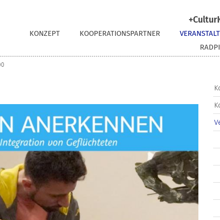
+Cultur
KONZEPT
KOOPERATIONSPARTNER
VERANSTAL
RADPI
00
K
K
V