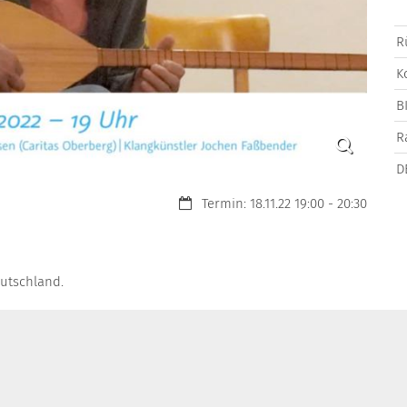
R
K
B
R
D
Datum:
Termin: 18.11.22 19:00 - 20:30
eutschland.