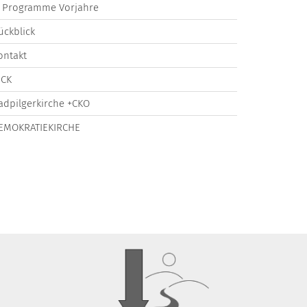
Programme Vorjahre
ückblick
ontakt
ICK
adpilgerkirche +CKO
EMOKRATIEKIRCHE