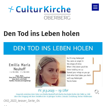
Zum Inhalt springen
Den Tod ins Leben holen
CKO_2023_teaser_Seite_04