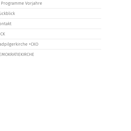
Programme Vorjahre
ückblick
ontakt
ICK
adpilgerkirche +CKO
EMOKRATIEKIRCHE