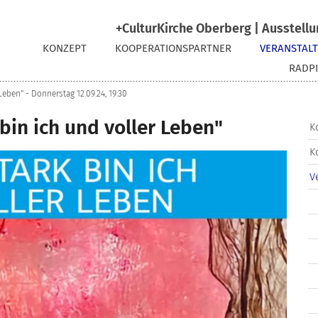
+CulturKirche Oberberg | Ausstellu
KONZEPT
KOOPERATIONSPARTNER
VERANSTAL
RADPI
Leben" - Donnerstag 12.09.24, 19:30
bin ich und voller Leben"
K
K
V