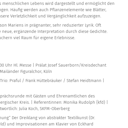
 menschlichen Lebens wird dargestellt und ermöglicht den
ngen. Häufig werden auch Pflanzenelemente wie Blätter,
re Verletzlichkeit und Vergänglichkeit aufzuzeigen.
on Mariens in prägnanter, sehr reduzierter Lyrik. Oft
e neue, ergänzende Interpretation durch diese Gedichte.
chern viel Raum für eigene Erlebnisse.
:30 Uhr Hl. Messe | Prälat Josef Sauerborn/Kreisdechant
Mailänder Figuralchor, Köln
Trio: Praful / Frank Hüttebräuker / Stefan Heidtmann |
prächsrunde mit Gästen und Ehrenamtlichen des
rgischer Kreis. | Referentinnen: Monika Rudolph {kfd) |
twortlich: Julia Koch, SKFM-Oberberg
nung“ Der Dreiklang von abstrakter Textilkunst (Dr.
feld) und Improvisationen am Klavier von Eckhard