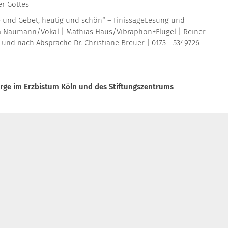
er Gottes
ie und Gebet, heutig und schön“ – FinissageLesung und
ndra Naumann/Vokal | Mathias Haus/Vibraphon+Flügel | Reiner
nd nach Absprache Dr. Christiane Breuer | 0173 - 5349726
orge im Erzbistum Köln und des Stiftungszentrums