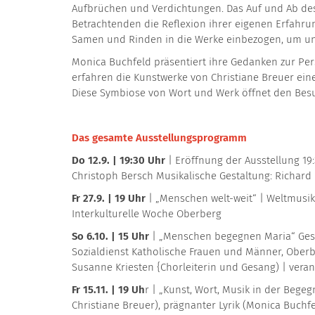
Aufbrüchen und Verdichtungen. Das Auf und Ab des
Betrachtenden die Reflexion ihrer eigenen Erfahru
Samen und Rinden in die Werke einbezogen, um unse
Monica Buchfeld präsentiert ihre Gedanken zur Pers
erfahren die Kunstwerke von Christiane Breuer ein
Diese Symbiose von Wort und Werk öffnet den Besu
Das gesamte Ausstellungsprogramm
Do 12.9. | 19:30 Uhr
| Eröffnung der Ausstellung 19
Christoph Bersch Musikalische Gestaltung: Richard 
Fr 27.9. | 19 Uhr
| „Menschen welt-weit“ | Weltmusik
Interkulturelle Woche Oberberg
So 6.10. | 15 Uhr
| „Menschen begegnen Maria“ Ges
Sozialdienst Katholische Frauen und Männer, Oberbe
Susanne Kriesten {Chorleiterin und Gesang) | veran
Fr 15.11. | 19 Uh
r | „Kunst, Wort, Musik in der Begeg
Christiane Breuer), prägnanter Lyrik (Monica Buch