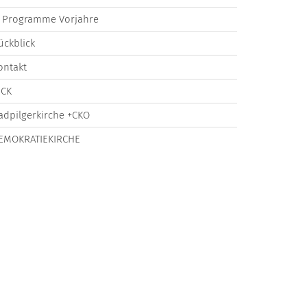
Programme Vorjahre
ückblick
ontakt
ICK
adpilgerkirche +CKO
EMOKRATIEKIRCHE