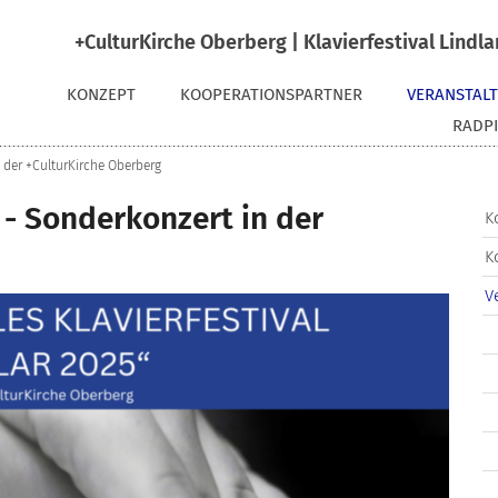
+CulturKirche Oberberg | Klavierfestival Lindla
KONZEPT
KOOPERATIONSPARTNER
VERANSTAL
RADPI
n der +CulturKirche Oberberg
5 - Sonderkonzert in der
K
K
V