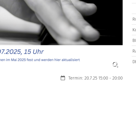
R
K
B
R
D
Datum:
Termin: 20.7.25 15:00 - 20:00